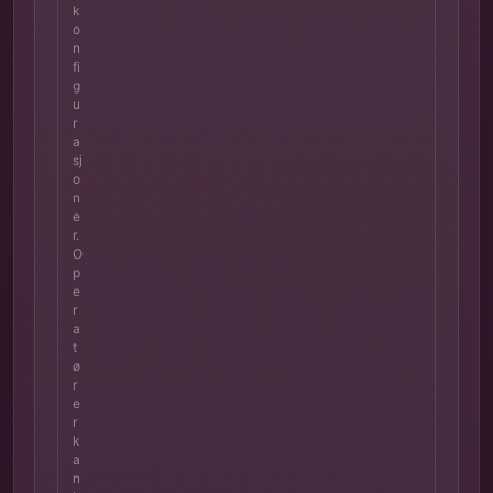
k
o
n
fi
g
u
r
a
sj
o
n
e
r.
O
p
e
r
a
t
ø
r
e
r
k
a
n