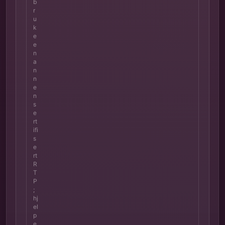
b
r
u
k
e
e
n
a
n
n
e
n
s
e
rt
ifi
s
e
rt
R
T
P
;
hj
el
p
e