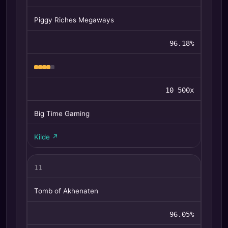
Piggy Riches Megaways
96.18%
4/5
10 500x
Big Time Gaming
Kilde ↗
11
Tomb of Akhenaten
96.05%