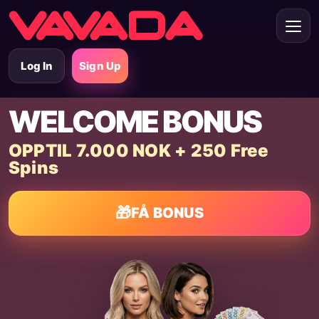
Log In
Sign Up
WELCOME BONUS
OPPTIL 7.000 NOK + 250 Free
Spins
🎁
FÅ BONUS