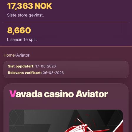
17,363 NOK
Siste store gevinst.
8,660
Lisensierte spill.
Home
/
Aviator
Sist oppdatert:
17-06-2026
Relevans verifisert:
06-08-2026
Vavada casino Aviator