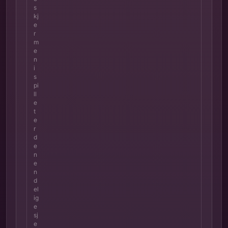
s
kj
e
r
m
e
n
i
s
pi
ll
e
t
e
r
d
e
n
e
n
d
el
ig
e
sj
e