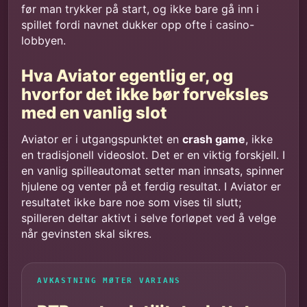
før man trykker på start, og ikke bare gå inn i
spillet fordi navnet dukker opp ofte i casino-
lobbyen.
Hva Aviator egentlig er, og
hvorfor det ikke bør forveksles
med en vanlig slot
Aviator er i utgangspunktet en
crash game
, ikke
en tradisjonell videoslot. Det er en viktig forskjell. I
en vanlig spilleautomat setter man innsats, spinner
hjulene og venter på et ferdig resultat. I Aviator er
resultatet ikke bare noe som vises til slutt;
spilleren deltar aktivt i selve forløpet ved å velge
når gevinsten skal sikres.
AVKASTNING MØTER VARIANS