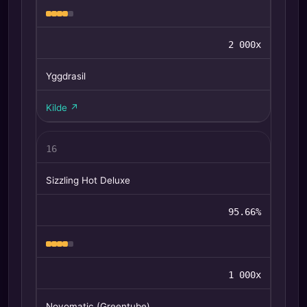
4/5
2 000x
Yggdrasil
Kilde ↗
16
Sizzling Hot Deluxe
95.66%
4/5
1 000x
Novomatic (Greentube)