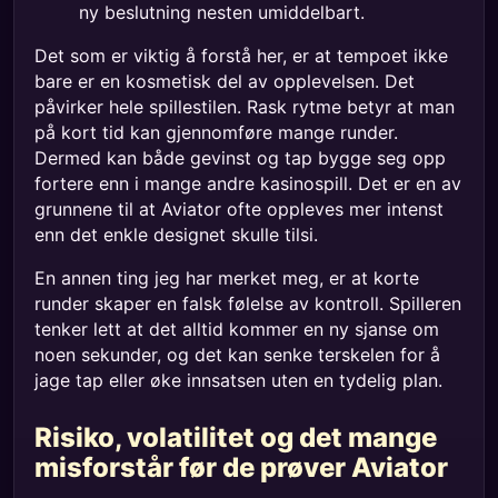
ny beslutning nesten umiddelbart.
Det som er viktig å forstå her, er at tempoet ikke
bare er en kosmetisk del av opplevelsen. Det
påvirker hele spillestilen. Rask rytme betyr at man
på kort tid kan gjennomføre mange runder.
Dermed kan både gevinst og tap bygge seg opp
fortere enn i mange andre kasinospill. Det er en av
grunnene til at Aviator ofte oppleves mer intenst
enn det enkle designet skulle tilsi.
En annen ting jeg har merket meg, er at korte
runder skaper en falsk følelse av kontroll. Spilleren
tenker lett at det alltid kommer en ny sjanse om
noen sekunder, og det kan senke terskelen for å
jage tap eller øke innsatsen uten en tydelig plan.
Risiko, volatilitet og det mange
misforstår før de prøver Aviator